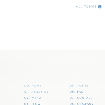
ALL TOPICS
快眠ドライヘッドスパ専門店
雲上のゆりかご 武蔵小杉店
RESERVE
00.
HOME
05.
TOPICS
01.
ABOUT US
06.
FAQ
快眠ドライヘッドスパ専門店
雲上のゆりかご 東戸塚店
02.
MENU
07.
CONTACT
RESERVE
03.
FLOW
08.
COMPANY